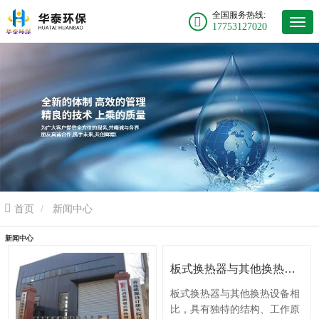
全国服务热线:
17753127020
首页
新闻中心
新闻中心
板式换热器与其他换热设备有何不同？
板式换热器与其他换热设备相
比，具有独特的结构、工作原