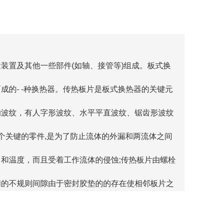
装置及其他一些部件(如轴、接管等)组成。板式换
成的- -种换热器。传热板片是板式换热器的关键元
的波纹，有人字形波纹、水平平直波纹、锯齿形波纹
-个关键的零件,是为了防止流体的外漏和两流体之间
和温度，而且受着工作流体的侵蚀;传热板片由螺栓
间的不规则间隙由于密封胶垫的的存在使相邻板片之
的介质分别流经板式换热器时通过板片进行热量生热