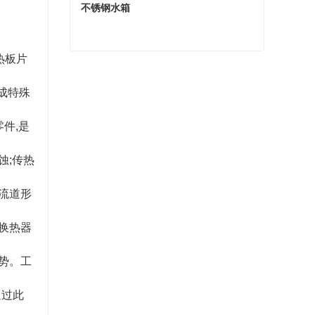
不锈钢水箱
热板片
不锈钢水箱
成特殊
现在联系
件,是
蚀;传热
流道形
换热器
势。工
通过此