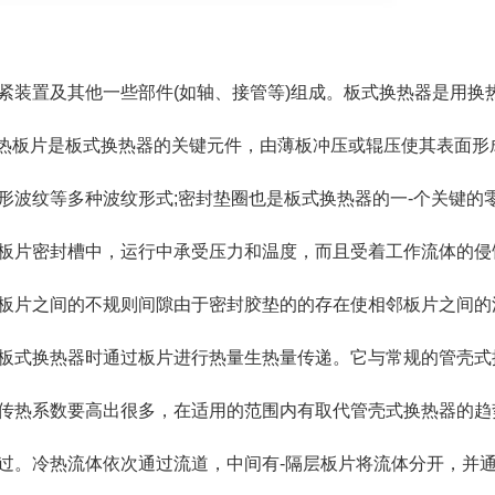
紧装置及其他一些部件(如轴、接管等)组成。板式换热器是用换
传热板片是板式换热器的关键元件，由薄板冲压或辊压使其表面形
波纹等多种波纹形式;密封垫圈也是板式换热器的一-个关键的零
板片密封槽中，运行中承受压力和温度，而且受着工作流体的侵
板片之间的不规则间隙由于密封胶垫的的存在使相邻板片之间的
板式换热器时通过板片进行热量生热量传递。它与常规的管壳式
传热系数要高出很多，在适用的范围内有取代管壳式换热器的趋
过。冷热流体依次通过流道，中间有-隔层板片将流体分开，并